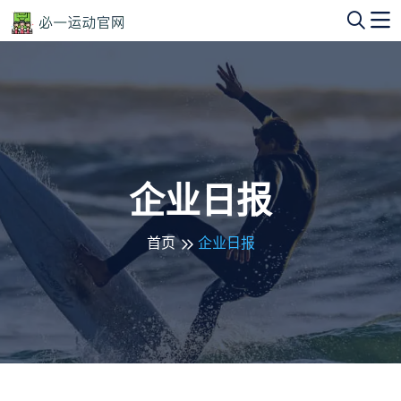
企业日报
首页
企业日报