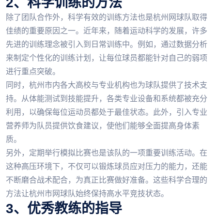
2、科学训练的方法
除了团队合作外，科学有效的训练方法也是杭州网球队取得
佳绩的重要原因之一。近年来，随着运动科学的发展，许多
先进的训练理念被引入到日常训练中。例如，通过数据分析
来制定个性化的训练计划，让每位球员都能针对自己的弱项
进行重点突破。
同时，杭州市内各大高校与专业机构也为球队提供了技术支
持。从体能测试到技能提升，各类专业设备和系统都被充分
利用，以确保每位运动员都处于最佳状态。此外，引入专业
营养师为队员提供饮食建议，使他们能够全面提高身体素
质。
另外，定期举行模拟比赛也是该队的一项重要训练活动。在
这种高压环境下，不仅可以锻炼球员应对压力的能力，还能
不断磨合战术配合，为真正比赛做好准备。这些科学合理的
方法让杭州市网球队始终保持高水平竞技状态。
3、优秀教练的指导