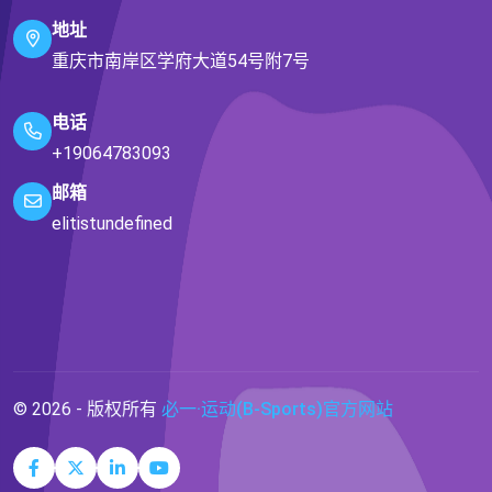
地址
重庆市南岸区学府大道54号附7号
电话
+19064783093
邮箱
elitistundefined
© 2026 - 版权所有
必一·运动(B-Sports)官方网站