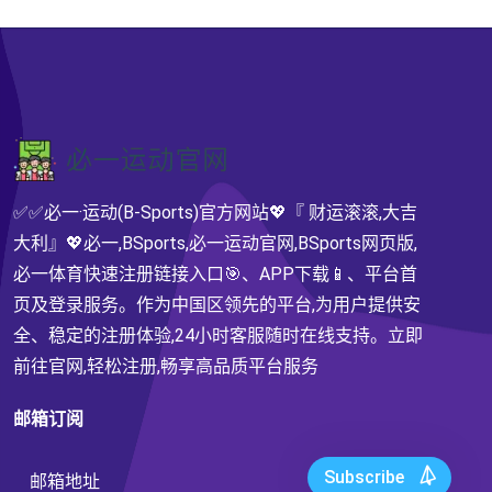
✅✅必一·运动(B-Sports)官方网站💖『 财运滚滚,大吉
大利』💖必一,BSports,必一运动官网,BSports网页版,
必一体育快速注册链接入口🎯、APP下载📱、平台首
页及登录服务。作为中国区领先的平台,为用户提供安
全、稳定的注册体验,24小时客服随时在线支持。立即
前往官网,轻松注册,畅享高品质平台服务
邮箱订阅
Subscribe