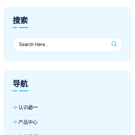
搜索
导航
认识
必一
产品中心