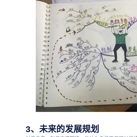
3、未来的发展规划