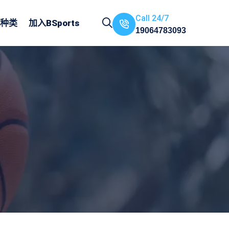
Call 24/7
种类
加入
BSports
19064783093