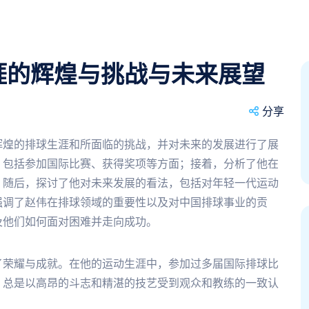
涯的辉煌与挑战与未来展望
分享
辉煌的排球生涯和所面临的挑战，并对未来的发展进行了展
，包括参加国际比赛、获得奖项等方面；接着，分析了他在
；随后，探讨了他对未来发展的看法，包括对年轻一代运动
强调了赵伟在排球领域的重要性以及对中国排球事业的贡
及他们如何面对困难并走向成功。
了荣耀与成就。在他的运动生涯中，参加过多届国际排球比
，总是以高昂的斗志和精湛的技艺受到观众和教练的一致认