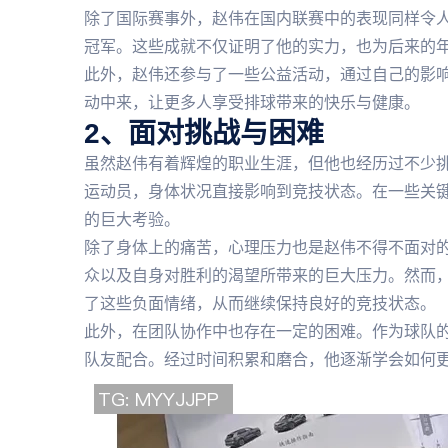
除了国际赛事外，赵伟在国内联赛中的表现同样令
冠军。这些成就不仅证明了他的实力，也为后来的
此外，赵伟还参与了一些公益活动，通过自己的影
动中来，让更多人享受排球带来的快乐与健康。
2、面对挑战与困难
虽然赵伟有着辉煌的职业生涯，但他也经历过不少
运动员，身体状况直接影响到竞技状态。在一些关
的巨大考验。
除了身体上的痛苦，心理压力也是赵伟不得不面对
众以及自身对胜利的渴望所带来的巨大压力。然而
了这些负面情绪，从而继续保持良好的竞技状态。
此外，在团队协作中也存在一定的困难。作为球队
队友配合。经过时间积累和磨合，他逐渐学会如何