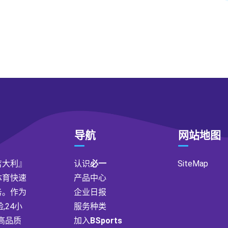
导航
网站地图
大吉大利』
认识
必一
SiteMap
一体育快速
产品中心
务。作为
企业日报
,24小
服务种类
高品质
加入
BSports