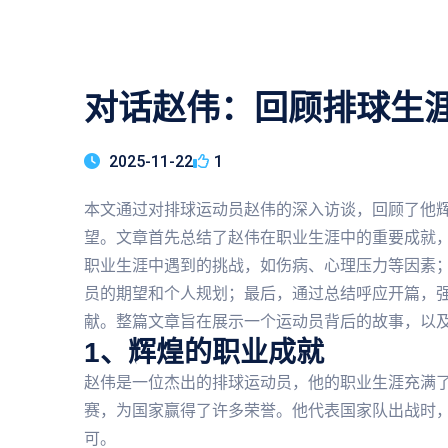
对话赵伟：回顾排球生
2025-11-22
1
本文通过对排球运动员赵伟的深入访谈，回顾了他
望。文章首先总结了赵伟在职业生涯中的重要成就
职业生涯中遇到的挑战，如伤病、心理压力等因素
员的期望和个人规划；最后，通过总结呼应开篇，
献。整篇文章旨在展示一个运动员背后的故事，以
1、辉煌的职业成就
赵伟是一位杰出的排球运动员，他的职业生涯充满
赛，为国家赢得了许多荣誉。他代表国家队出战时
可。