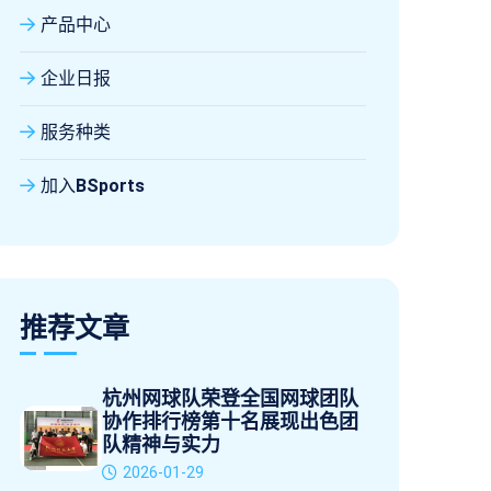
产品中心
企业日报
服务种类
加入
BSports
推荐文章
杭州网球队荣登全国网球团队
协作排行榜第十名展现出色团
队精神与实力
2026-01-29