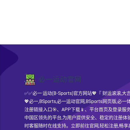
✅✅必一·运动(B-Sports)官方网站💖『 财运滚滚,
💖必一,BSports,必一运动官网,BSports网页版,必
注册链接入口🎯、APP下载📱、平台首页及登录服
中国区领先的平台,为用户提供安全、稳定的注册体验
时客服随时在线支持。立即前往官网,轻松注册,畅享