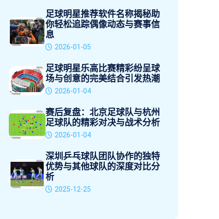
足球明星推荐软件名称揭秘助
你轻松追踪偶像动态与赛事信
息
2026-01-05
足球明星乐高比赛精彩纷呈球
场与创意的完美结合引发热潮
2026-01-04
赛后复盘：北京足球队与杭州
足球队的精彩对决与战术分析
2026-01-04
深圳乒乓球队团队协作的独特
优势与其他球队的深度对比分
析
2025-12-25