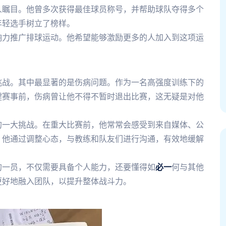
人瞩目。他曾多次获得最佳球员称号，并帮助球队夺得多个
年轻选手树立了榜样。
响力推广排球运动。他希望能够激励更多的人加入到这项运
挑战。其中最显著的是伤病问题。作为一名高强度训练下的
键赛事前，伤病曾让他不得不暂时退出比赛，这无疑是对他
的一大挑战。在重大比赛前，他常常会感受到来自媒体、公
，他通过调整心态，与教练和队友们进行沟通，有效地缓解
的一员，不仅需要具备个人能力，还要懂得如
必一
何与其他
更好地融入团队，以提升整体战斗力。