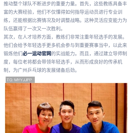
推动整个球队不断进步的重要力量。首先，这些教练具备丰
富的大赛经验，他们不仅懂得如何指导运动员进行专业训
练，还能根据比赛情况及时调整战略。这种灵活应变能力为
队伍赢得了一次又一次胜利。
其次，在人才培养方面，教练们非常注重年轻选手的发展。
他们会给予年轻选手更多机会参与到重要赛事当中，以此来
锻炼他们
必一运动官网
的实战能力。而且，通过建立导师制
度，每位老将都会带领年轻选手，从而形成良好的传承机
制，为广州乒乓球的发展储备后劲。