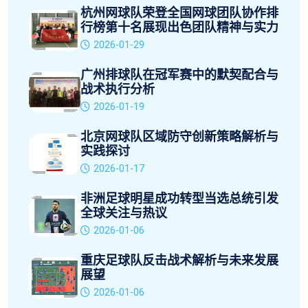
杭州网球队荣登全国网球团队协作排
行榜第十名展现出色团队精神与实力
2026-01-29
广州排球队在冠军赛中的默契配合与
战术执行分析
2026-01-19
北京网球队区域防守创新策略解析与
实践探讨
2026-01-17
非洲足球明星成功转型当选总统引发
全球关注与热议
2026-01-06
重庆足球队反击战术解析与未来发展
展望
2026-01-06